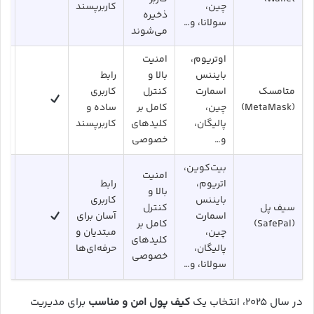
چین،
کاربرپسند
ذخیره
سولانا، و…
می‌شوند
اوتریوم،
امنیت
بایننس
بالا و
رابط
متامسک
اسمارت
کنترل
کاربری
(MetaMask)
چین،
کامل بر
ساده و
پالیگان،
کلیدهای
کاربرپسند
و…
خصوصی
بیت‌کوین،
امنیت
اتریوم،
رابط
بالا و
بایننس
کاربری
سیف پل
کنترل
اسمارت
آسان برای
(SafePal)
کامل بر
چین،
مبتدیان و
کلیدهای
پالیگان،
حرفه‌ای‌ها
خصوصی
سولانا، و…
در سال ۲۰۲۵، انتخاب یک
کیف پول امن و مناسب
برای مدیریت