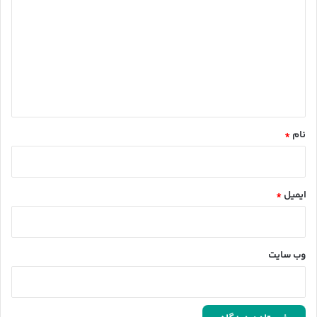
ی
د
گ
ا
ه
*
نام
*
ایمیل
*
وب‌ سایت