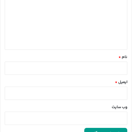
ی
د
گ
ا
ه
*
نام
*
ایمیل
*
وب‌ سایت