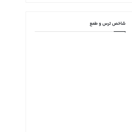
شاخص ترس و طمع