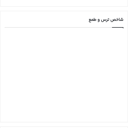
شاخص ترس و طمع