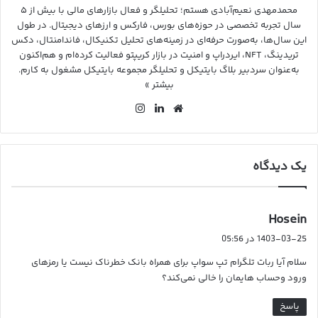
محمدمهدی نعیم‌آبادی هستم؛ تحلیلگر و فعال بازارهای مالی با بیش از ۵
سال تجربه تخصصی در حوزه‌های بورس، فارکس و ارزهای دیجیتال. در طول
این سال‌ها، به‌صورت حرفه‌ای در زمینه‌های تحلیل تکنیکال، فاندامنتال، دکس
تریدینگ، NFT، ایردراپ و امنیت در بازار کریپتو فعالیت کرده‌ام و هم‌اکنون
به‌عنوان سردبیر بلاگ بایتیکل و تحلیلگر مجموعه بایتیکل مشغول به کارم.
بیشتر »
وب
لین
این
سای
کد
ستا
ت
ین
گرا
م
یک دیدگاه
گ
Hosein
ف
1403-03-25 در 05:56
ت
سلام آیا ربات تلگرام تپ سواپ برای همراه بانک خطرناک نیست یا رمزهای
:
ورود وحساب هایمان را خالی نمی‌کند؟
پاسخ