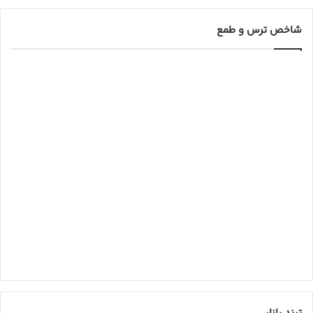
شاخص ترس و طمع