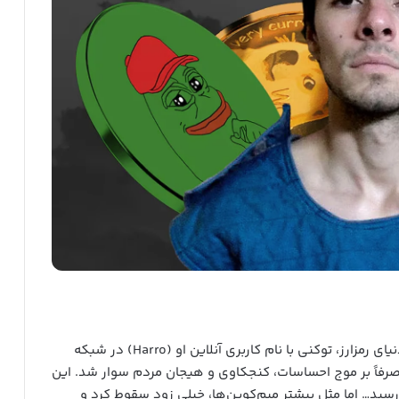
کمتر از چند ساعت پس از مرگ آرنولد، یکی از کاربران دنیای رمزارز، توکنی با نام کاربری آنلاین او (Harro) در شبکه
صرفاً بر موج احساسات، کنجکاوی و هیجان مردم سوار شد. این
سید… اما مثل بیشتر میم‌کوین‌ها، خیلی زود سقوط کرد و