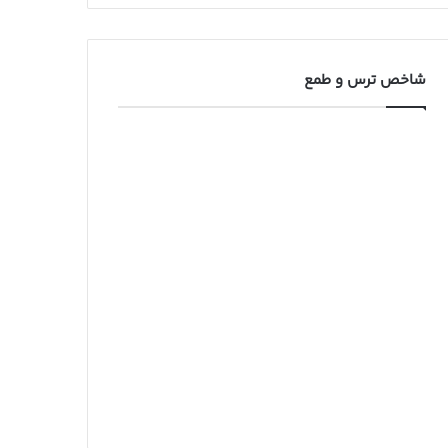
شاخص ترس و طمع