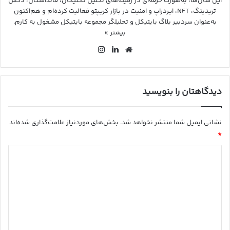
این سال‌ها، به‌صورت حرفه‌ای در زمینه‌های تحلیل تکنیکال، فاندامنتال، دکس
تریدینگ، NFT، ایردراپ و امنیت در بازار کریپتو فعالیت کرده‌ام و هم‌اکنون
به‌عنوان سردبیر بلاگ بایتیکل و تحلیلگر مجموعه بایتیکل مشغول به کارم.
بیشتر »
وب
لین
این
سای
کد
ستا
ت
ین
گرا
م
دیدگاهتان را بنویسید
نشانی ایمیل شما منتشر نخواهد شد.
بخش‌های موردنیاز علامت‌گذاری شده‌اند
*
د
ی
د
گ
ا
ه