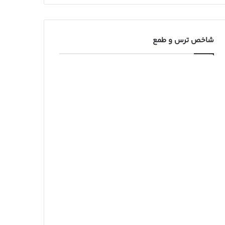
شاخص ترس و طمع