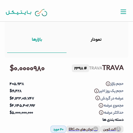
بازارها
نمودار
قیمت لحظه ای TRAVA
$۰.۰۰۰۰۹۸۰
TRAVA
2398
#
TRAVA
حجم بازار
۴۰۵,۹۳۸
حجم یک روز اخیر
$۱۹,۴۲۸
عرضه در گردش
$۴,۱۳۳,۰۱۶,۷۴۷
مجموع عرضه
$۴,۷۴۵,۴۰۲,۹۹۲
حداکثر عرضه
$۵,۰۰۰,۰۰۰,۰۰۰
دسته بندی ها
آ
ت
آلت کوین
توکن‌های ERC-20
+
4
مورد