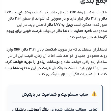
جمع بندی
با توجه به تحلیل‌ها،
XRP
در حال حاضر در یک
محدوده رنج
بین
۱.۷۷
دلار
و
۳.۲۱ دلار
قرار دارد و در صورتی که نتواند از سطح
۲.۲۰ دلار
عبور کند، ممکن است
ریپل به ۱.۷۷ دلار
کاهش یابد. در این
محدوده،
ناحیه حمایت
تا
۱.۵۰ دلار
می‌تواند
فرصت خوبی برای ورود
گاوها
به بازار فراهم کند.
تحلیلگران معتقدند که در صورت
شکست بالای ۳.۲۱ دلار
،
XRP
وارد
روند صعودی جدیدی خواهد شد، اما تا آن زمان، قیمت این ارز در
ساختار رنج باقی خواهد ماند و
نوسانات زیادی را تجربه خواهد کرد
.
سرمایه‌گذاران باید با دقت به
واکنش قیمت در این محدوده‌ها
توجه
کنند تا از تغییرات ناگهانی بازار جلوگیری کنند.
سلب مسئولیت و شفافیت در بایتیکل
تمامی مطالب منتشر شده در
بلاگ آموزشی بایتیکل
،