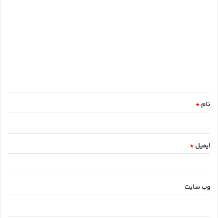
ی
د
گ
ا
ه
*
نام
*
ایمیل
*
وب‌ سایت