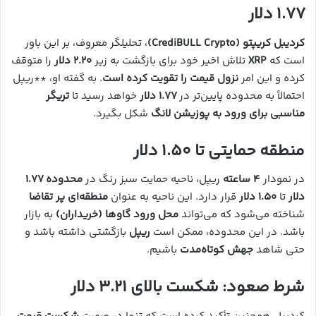
۱.۷۷ دلار
کردیبل کریپتو (CrediBULL Crypto)
، تحلیلگر معروف، بر این باور
است که
XRP
تلاش اخیر خود برای بازگشت به زیر
۲.۲۰ دلار
را متوقف
کرده و این امر
نزول قیمت را تقویت کرده است
. به گفته او، **ریپل
احتمالاً به محدوده پایین‌تر در
۱.۷۷ دلار
خواهد رسید تا
تریگر
مناسبی برای ورود به پوزیشن لانگ
شکل بگیرد.
منطقه حمایتی تا ۱.۵۰ دلار
در نمودار
۴ ساعته
ریپل، ناحیه حمایت سبز رنگ در
محدوده ۱.۷۷
دلار
تا
۱.۵۰ دلار
قرار دارد. این ناحیه به عنوان
منطقه‌ای پر تقاضا
شناخته می‌شود که می‌تواند
محل ورود گاوها (خریداران)
به بازار
باشد. در این محدوده، ممکن است
ریپل
بازگشتی داشته باشد و
حتی شاهد
جهش کوتاه‌مدت
باشیم.
شرط صعود: شکست بالای ۳.۲۱ دلار