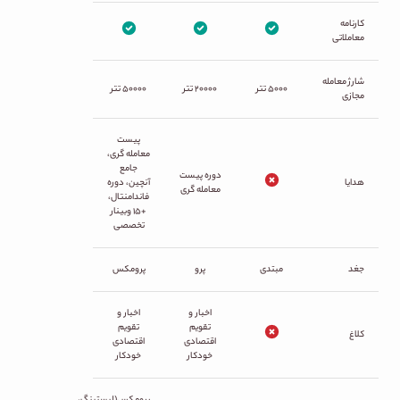
کارنامه
معاملاتی
شارژ معامله
۵۰۰۰ تتر
۲۰۰۰۰ تتر
۵۰۰۰۰ تتر
مجازی
پیست
معامله گری،
جامع
دوره پیست
هدایا
آنچین، دوره
معامله گری
فاندامنتال،
+۱۵ وبینار
تخصصی
جغد
مبتدی
پرو
پرومکس
اخبار و
اخبار و
تقویم
تقویم
کلاغ
اقتصادی
اقتصادی
خودکار
خودکار