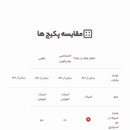
امکانات بایتیکل
مقایسه
پکیج ها
اختصاصی
free_8_day_plan
طلایی
یونی‌کوین
تعداد
بیش از ۱۱۰۰
بیش از ۱۱۰۰
بیش از ۱۱۰۰
بیش از ۱۱۰۰
مارکت
اسپات،
اسپات،
دمو
اسپات
فیوچرز
فیوچرز
تعداد
شروط در
۵۰
۲۰
هر
استراتژی