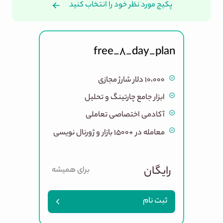
پکیج مورد نظر خود را انتخاب کنید
خرید اشتراک بایتیکل
free_8_day_plan
۱۰،۰۰۰ دلار شارژ مجازی
ابزار جامع چارتینگ و تحلیل
آکادمی اختصاصی تعاملی
معامله در +۱۵۰۰ بازار و ژورنال نویسی
رایگان
برای همیشه
ثبت نام