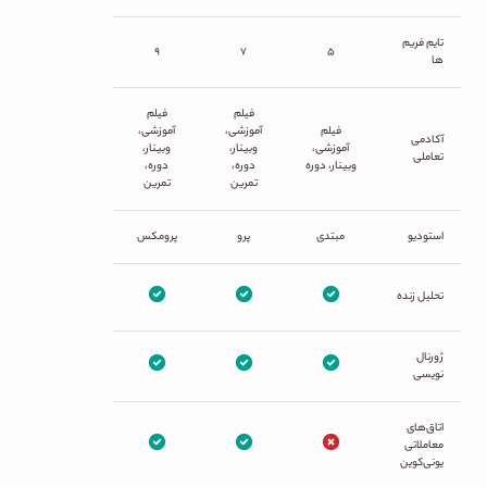
تایم فریم
۹
۷
۵
ها
فیلم
فیلم
فیلم
آموزشی،
آموزشی،
آکادمی
آموزشی،
وبینار،
وبینار،
تعاملی
وبینار، دوره
دوره،
دوره،
تمرین
تمرین
استودیو
مبتدی
پرو
پرومکس
تحلیل زنده
ژورنال
نویسی
اتاق‌های
معاملاتی
یونی‌کوین