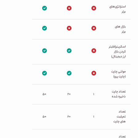
استراتژی‌های
برتر
بازار های
برتر
اسکرینر(فلیتر
کردن بازار
ارز دیجیتال)
مولتی چارت
(چارت پرو)
تعداد چارت
۵۰
۲۰
۱
ذخیره شده
تعداد
تمپلیت
۱
۲۰
۵۰
های چارت
تعداد