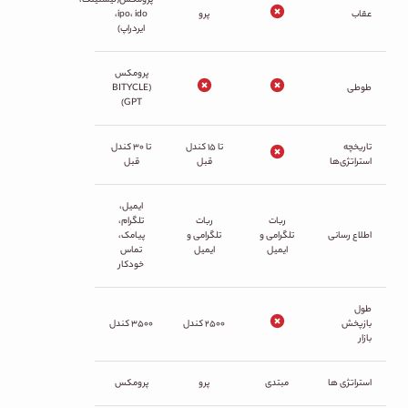
پرومکس(لیستینگ،
عقاب
پرو
ipo، ido،
ایردراپ)
پرومکس
طوطی
(BITYCLE
GPT)
تاریخچه
تا ۱۵ کندل
تا ۳۰ کندل
استراتژی‌ها
قبل
قبل
ایمیل،
ربات
ربات
تلگرام،
اطلاع رسانی
تلگرامی و
تلگرامی و
پیامک،
ایمیل
ایمیل
تماس
خودکار
طول
بازپخش
۲۵۰۰ کندل
۳۵۰۰ کندل
بازار
استراتژی ها
مبتدی
پرو
پرومکس