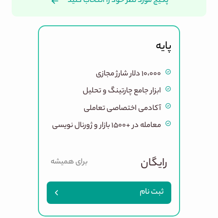
پکیج مورد نظر خود را انتخاب کنید
خرید اشتراک بایتیکل
پایه
۱۰،۰۰۰ دلار شارژ مجازی
ابزار جامع چارتینگ و تحلیل
آکادمی اختصاصی تعاملی
معامله در +۱۵۰۰ بازار و ژورنال نویسی
رایگان
برای همیشه
ثبت نام