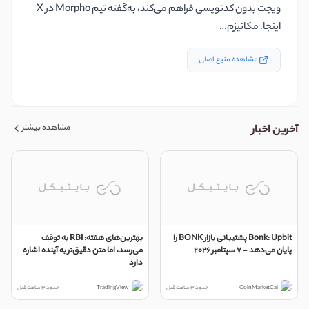
ویجت بدون کدنویسی فراهم می‌کند، به‌گفته تیم Morpho در X
اینجا. مکانیزم…
مشاهده منبع اصلی
مشاهده بیشتر
آخرین اخبار
Bonk: Upbit پشتیبانی بازار BONK را
بهترین‌های هفته: RBI به توقف
پایان می‌دهد - ۷ سپتامبر ۲۰۲۶
می‌رسد، اما متن دقیق‌تر به آینده اشاره
دارد
CoinMarketCal
حدود 3 ساعت قبل
TradingView
حدود 3 ساعت قبل