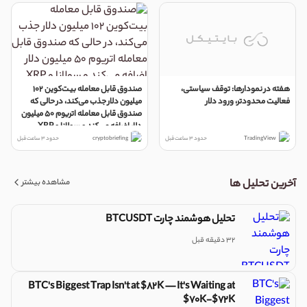
هفته در نمودارها: توقف سیاستی،
صندوق قابل معامله بیت‌کوین ۱۰۲
فعاليت محدودتر، ورود دلار
میلیون دلار جذب می‌کند، در حالی که
صندوق قابل معامله اتریوم ۵۰ میلیون
دلار اضافه می‌کند و سولانا و XRP
بی‌حرکت می‌مانند
TradingView
حدود 3 ساعت قبل
cryptobriefing
حدود 3 ساعت قبل
مشاهده بیشتر
آخرین تحلیل ها
تحلیل هوشمند چارت BTCUSDT
32 دقیقه قبل
BTC's Biggest Trap Isn't at $82K — It's Waiting at
$70K-$72K