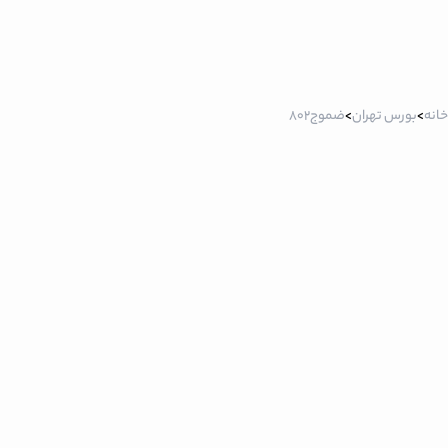
خانه
>
بورس تهران
>
ضموج802