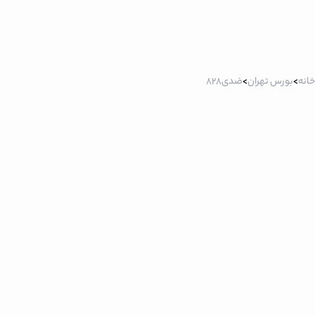
خانه
>
بورس تهران
>
ضدی828