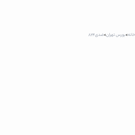
خانه
>
بورس تهران
>
ضدی824