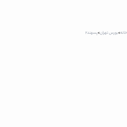
خانه
>
بورس تهران
>
پسهند2