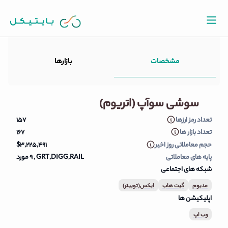
مشخصات
بازارها
قیمت لحظه ای سوشی سوآپ
سوشی سوآپ (اتریوم)
تعداد رمز ارزها
۱۵۷
(اتریوم)
تعداد بازار ها
۱۶۷
حجم معاملاتی روز اخیر
$۳,۲۲۵,۴۹۱
پایه های معاملاتی
GRT,DIGG,RAIL ‏, 9 مورد
شبکه های اجتماعی
مدیوم
گیت هاب
ایکس(توییتر)
اپلیکیشن ها
وب اپ