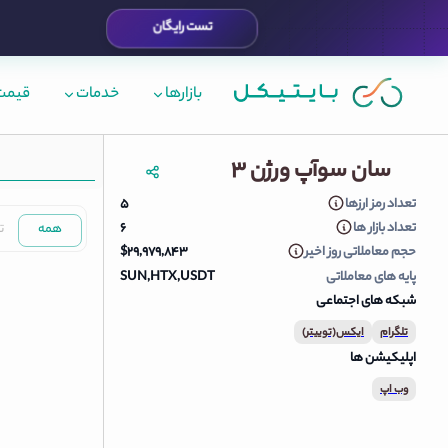
تست رایگان
بازارها
خدمات
قیمت 
قیمت لحظه ای سان
سان سوآپ ورژن ۳
تعداد رمز ارزها
۵
سوآپ ورژن ۳
تعداد بازار ها
۶
همه
ت
حجم معاملاتی روز اخیر
$۲۹,۹۷۹,۸۴۳
پایه های معاملاتی
SUN,HTX,USDT
شبکه های اجتماعی
تلگرام
ایکس(توییتر)
اپلیکیشن ها
وب اپ