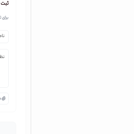
ثبت 
برای ث
نام
نظر
ض