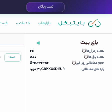
تست رایگان
بازارها
خدمات
قیمت 
قیمت لحظه ای بای بیت
بای بیت
تعداد رمز ارزها
۴۱۱
تعداد بازار ها
۵۵۷
همه
ت
حجم معاملاتی روز اخیر
$۹۹۸,۶۳۲,۶۵۲
پایه های معاملاتی
GBP,XUSD,EUR ‏, 13 مورد