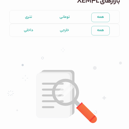
بازارهای XEM3L
همه
تومانی
تتری
همه
خارجی
داخلی