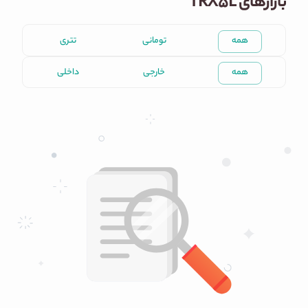
بازارهای TRX5L
همه
تومانی
تتری
همه
خارجی
داخلی