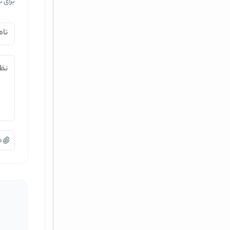
برای ث
نام
نظر
ض