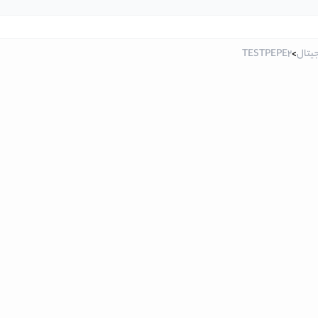
جیتال
>
TESTPEPE2