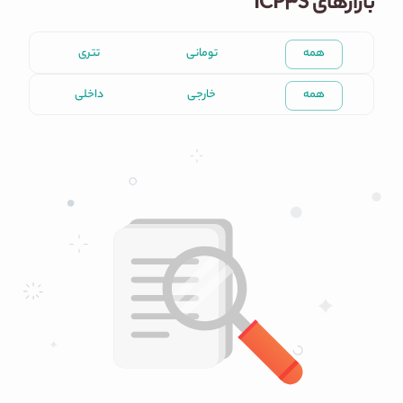
بازارهای ICP3S
همه
تومانی
تتری
همه
خارجی
داخلی