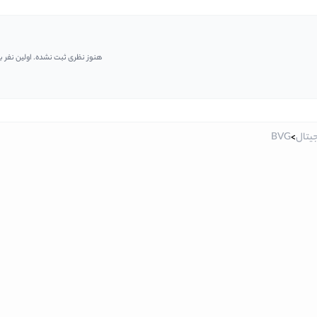
هنوز نظری ثبت نشده. اولین نفر ب
جیتال
>
BVG