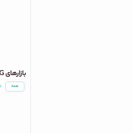
بازارهای BVG
همه
ت