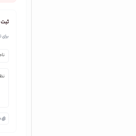
ثبت 
برای ث
نام
نظر
ض