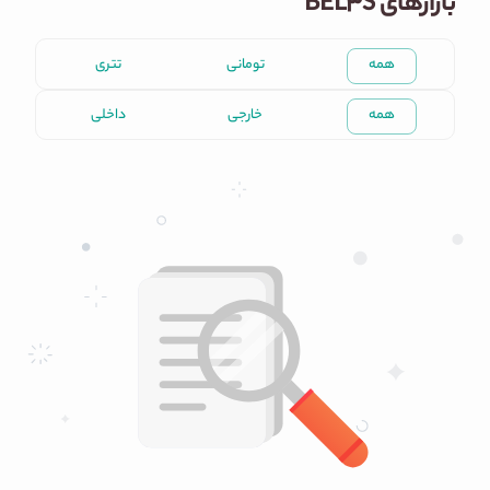
بازارهای BEL3S
همه
تومانی
تتری
همه
خارجی
داخلی