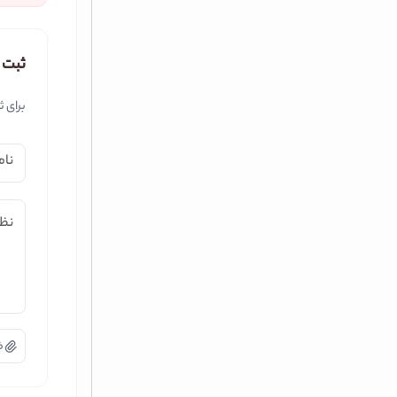
ثبت 
برای ث
نام
نظر
ض