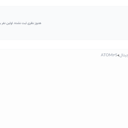
هنوز نظری ثبت نشده. اولین نفر ب
جیتال
>
ATOM3S