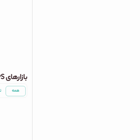
بازارهای ATOM3S
همه
ت