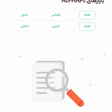
بازارهای ALPHA3L
همه
تومانی
تتری
همه
خارجی
داخلی