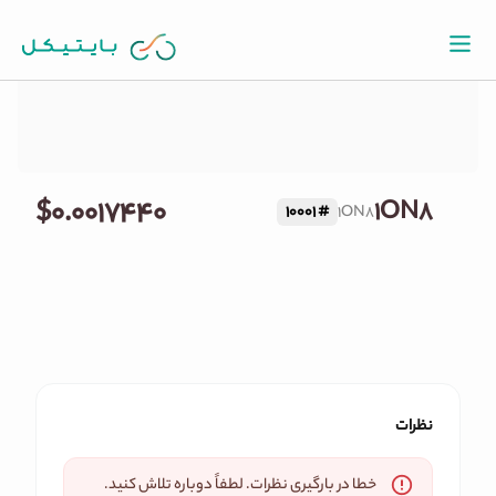
قیمت لحظه ای 1ON8
$۰.۰۰۱۷۴۴۰
1ON8
10001
#
1ON8
نظرات
خطا در بارگیری نظرات. لطفاً دوباره تلاش کنید.