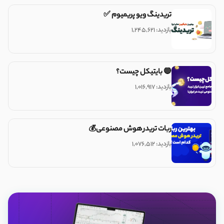
تریدینگ ویو پریمیوم ✅
بازدید: ۱,۲۴۵,۶۲۱
🔴 بایتیکل چیست؟
بازدید: ۱,۰۱۶,۹۱۷
ربات تریدر هوش مصنوعی💰
بازدید: ۱,۰۷۶,۵۱۲