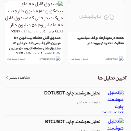
هفته در نمودارها: توقف سیاستی،
صندوق قابل معامله بیت‌کوین ۱۰۲
فعاليت محدودتر، ورود دلار
میلیون دلار جذب می‌کند، در حالی که
صندوق قابل معامله اتریوم ۵۰ میلیون
دلار اضافه می‌کند و سولانا و XRP
بی‌حرکت می‌مانند
TradingView
حدود 10 ساعت قبل
cryptobriefing
حدود 10 ساعت قبل
مشاهده بیشتر
آخرین تحلیل ها
تحلیل هوشمند چارت DOTUSDT
حدود 1 ساعت قبل
تحلیل هوشمند چارت BTCUSDT