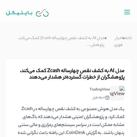
خانه
>
اخبار
>
مدل AI به کشف نقص چهارساله Zcash کمک می‌کند،
فوری
پژوهش...
مدل AI به کشف نقص چهارساله Zcash کمک می‌کند،
پژوهشگران از خطرات گسترده‌تر هشدار می‌دهند
TradingView
2 ماه قبل
یک مدل هوش مصنوعی به کشف نقص چهارساله در Zcash
کمک کرد، و پژوهشگران امنیتی هشدار می‌دهند که باگ‌های
مشابه ممکن است در سراسر سیستم‌های رمزارزی و مالی سنتی
پنهان باشند. به گزارش CoinDesk، این یافته باعث نگرانی شده