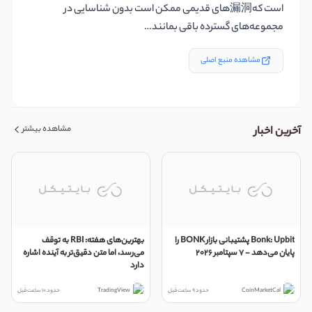
است که漏洞های قدیمی ممکن است بدون شناسایی در
مجموعه‌های گسترده باقی بمانند…
مشاهده منبع اصلی
مشاهده بیشتر
آخرین اخبار
Bonk: Upbit پشتیبانی بازار BONK را
بهترین‌های هفته: RBI به توقف
پایان می‌دهد - ۷ سپتامبر ۲۰۲۶
می‌رسد، اما متن دقیق‌تر به آینده اشاره
دارد
CoinMarketCal
حدود 9 ساعت قبل
TradingView
حدود 10 ساعت قبل