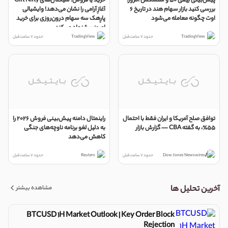
پیش‌بینی نِیفی ۵۰ و سنسکس امروز:
خرید یا فروش: سیگنال‌های Gift Nifty
بررسی کنید بازار سهام هند در تاریخ ۶
آغازِ آرامی را نشان می‌دهد! وایشیالی
اوت چگونه معامله می‌شود
پارِهک سه سهام درون‌روزی برای خرید
امروز پیشنهاد می‌کند
TradingView
حدود 7 ساعت قبل
TradingView
حدود 7 ساعت قبل
توافق صلح آمریکا و ایران فقط با احتمال
راینمتال دامنه پیش‌بینی فروش 2026 را
55٪، به گفته CBA — گزارش بازار
به دلیل لغو برنامه ناوچه‌های جنگی
کاهش می‌دهد
Dow Jones Newswires
حدود 7 ساعت قبل
Reuters
حدود 7 ساعت قبل
مشاهده بیشتر
آخرین تحلیل ها
BTCUSD 1H Market Outlook | Key Order Block
Rejection