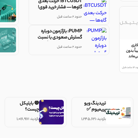
BTCUSDT: حرکت بعدی
گاوها — فشار خرید قوی!
حدود 2 ساعت قبل
PUMP: بازآزمون دوباره
گسترش صعودی با نسبت
ریسک-سود بالا را تأیید
کاری
حدود 2 ساعت قبل
می‌کند
اً بدون
ی‌ماند
اعت قبل
تریدینگ ویو
🔴 بایتیکل
پریمیوم ✅
چیست؟
بازدید: ۱,۲۴۵,۶۲۱
بازدید: ۱,۰۱۶,۹۱۷