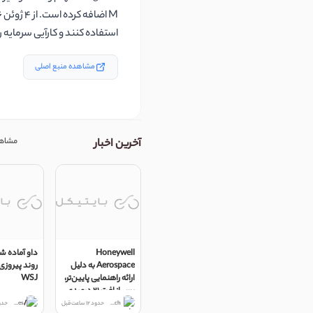
استفاده کنند و کارآیی سرمایه
مشاهده منبع اصلی
مشاهد
آخرین اخبار
Honeywell
داو آماده 
Aerospace به دلیل
روند پیروزى
ارائه راهنمایی پایین‌تر،
WSJ
پس از افت ۲۱ درصدی
سهام در معاملات روز
MarketWatch
حدود 12 ساعت قبل
Dow Jones Newswires
حدود 13 سا