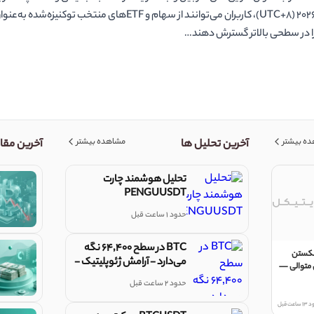
M اضافه کرده است. از 4 ژوئن 2026 (UTC+8)، کاربران می‌توانند از سهام و TF‌
 را در سطحی بالاتر گسترش دهند…
ه بیشتر
مشاهده بیشتر
آخرین تحلیل ها
آخرین مقا
تحلیل هوشمند چارت
PENGUUSDT
حدود 1 ساعت قبل
BTC در سطح ۶۴٬۴۰۰ نگه
شکستن
می‌دارد - آرامش ژئوپلیتیک -
 متوالی —
اوت ۷
حدود 2 ساعت قبل
عت قبل