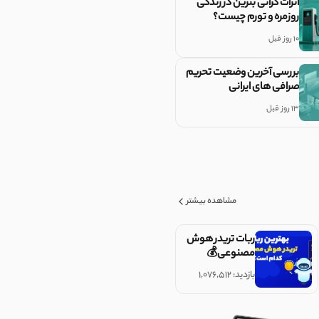
اثرات گرانی بنزین در زندگی
روزمره و تورم چیست؟
10 روز قبل
بررسی آخرین وضعیت تحریم
صرافی های ایرانی
13 روز قبل
مشاهده بیشتر
ربات تریدر هوش
مصنوعی💰
بازدید: ۱,۰۷۶,۵۱۲