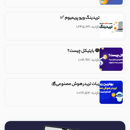
تریدینگ ویو پریمیوم ✅
بازدید: ۱,۲۴۵,۶۲۱
🔴 بایتیکل چیست؟
بازدید: ۱,۰۱۶,۹۱۷
ربات تریدر هوش مصنوعی💰
بازدید: ۱,۰۷۶,۵۱۲