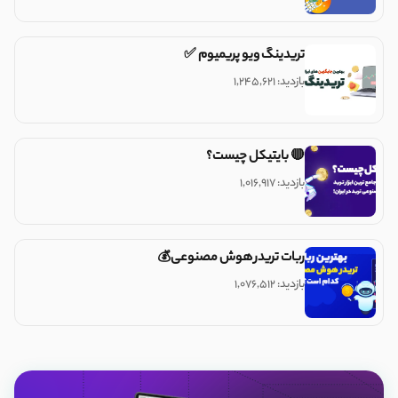
تریدینگ ویو پریمیوم ✅
بازدید: ۱,۲۴۵,۶۲۱
🔴 بایتیکل چیست؟
بازدید: ۱,۰۱۶,۹۱۷
ربات تریدر هوش مصنوعی💰
بازدید: ۱,۰۷۶,۵۱۲