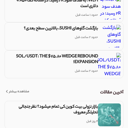
WLFI: به هدف سود 2R رسید؛ در آستانه کف 0.050
دلاری است
حدود 1 ساعت قبل
بازگشت گاوهای SUSHI، بالاترین سطح بعدی؟
حدود 2 ساعت قبل
SOL/USDT: THE $75.80 WEDGE REBOUND
EXPANSION!
حدود 2 ساعت قبل
مشاهده بیشتر
آخرین مقالات
بازار نزولی بیت کوین کی تمام میشود؟ نظر جنجالی
تحلیلگر معروف
4 روز قبل