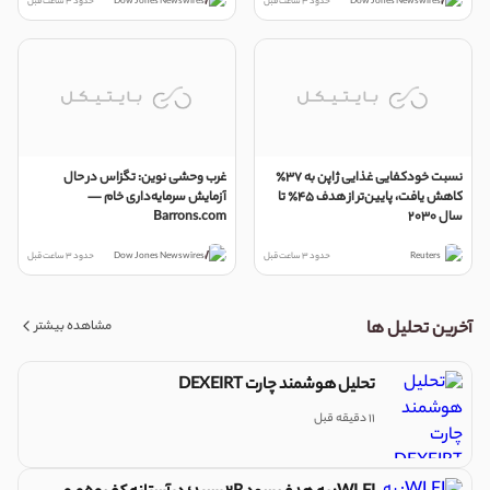
Dow Jones Newswires
حدود 3 ساعت قبل
Dow Jones Newswires
حدود 3 ساعت قبل
نسبت خودکفایی غذایی ژاپن به ۳۷٪
غرب وحشی نوین: تگزاس در حال
کاهش یافت، پایین‌تر از هدف ۴۵٪ تا
آزمایش سرمایه‌داری خام —
سال ۲۰۳۰
Barrons.com
Reuters
حدود 3 ساعت قبل
Dow Jones Newswires
حدود 3 ساعت قبل
مشاهده بیشتر
آخرین تحلیل ها
تحلیل هوشمند چارت DEXEIRT
11 دقیقه قبل