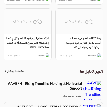
Reuters
حدود 12 ساعت قبل
Dow Jones Newswires
حدود 12 ساعت قبل
BTCPay هشدار می‌دهد که
شرکت‌های انرژی آمریکا شمار کل جِگ‌ها
آسیب‌پذیری فعال وجود دارد که
را در هفته اخیر بدون تغییر نگه داشتند
می‌تواند وجوه را خالی کند
— Baker Hughes
The Block
حدود 12 ساعت قبل
Reuters
حدود 12 ساعت قبل
مشاهده بیشتر
آخرین تحلیل ها
AAVE 8H – Rising Trendline Holding at Horizontal
Support
حدود 1 ساعت قبل