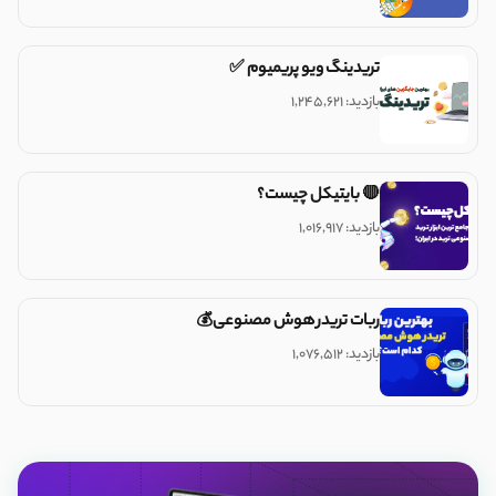
تریدینگ ویو پریمیوم ✅
بازدید: ۱,۲۴۵,۶۲۱
🔴 بایتیکل چیست؟
بازدید: ۱,۰۱۶,۹۱۷
ربات تریدر هوش مصنوعی💰
بازدید: ۱,۰۷۶,۵۱۲