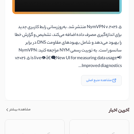
NymVPN v.2026.5 منتشر شد. به‌روزرسانی رابط کاربری جدید
برای اندازه‌گیری مصرف داده اضافه می‌کند، تشخیص و گزارش خطا
را بهبود می‌دهد و شامل بهبودهای مقاومت DNS در برابر
سانسور است. به توییت رسمی NYM مراجعه کنید: NymVPN
v2026.5 is live👁â€🗨New UI for measuring data usage📢
Improved diagnostics…
مشاهده منبع اصلی
مشاهده بیشتر
آخرین اخبار