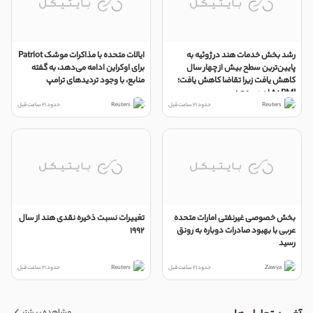
رشد بخش خدمات هند در ژوئیه به
ایالات متحده با مذاکرات موشک Patriot
پایین‌ترین سطح بیش از چهار سال
برای اوکراین ادامه می‌دهد، به گفته
کاهش یافت زیرا تقاضا کاهش یافت؛
منابع، با وجود تردیدهای ترامپ
PMI نشان می‌دهد
Reuters
حدود 21 ساعت قبل
Reuters
حدود 21 ساعت قبل
بخش خصوصی غیرنفتی امارات متحده
تغییرات نسبت ذخیره نقدی هند از سال
عربی با بهبود صادرات دوباره به رونق
1992
رسید
Zawya
حدود 21 ساعت قبل
Reuters
حدود 21 ساعت قبل
مشاهده بیشتر