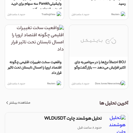
رسید
وایشیلیParekh سه سهام برای خرید
امروز پیشنهاد می‌کند
Reuters
حدود 8 ساعت قبل
TradingView
حدود 8 ساعت قبل
BOJ احتمالاً نرخ‌ها را در سپتامبر به جای
واقعیت سخت تغییرات اقلیمی چگونه
اکتبر افزایش می‌دهد — بازار گفت‌وگو
اقتصاد اروپا را امسال تابستان تحت تاثیر
قرار داد
Dow Jones Newswires
حدود 8 ساعت قبل
Reuters
حدود 8 ساعت قبل
مشاهده بیشتر
آخرین تحلیل ها
تحلیل هوشمند چارت WLDUSDT
حدود 8 ساعت قبل