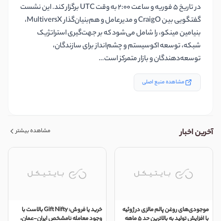
در تاریخ 5 فوریه و ساعت 2:00 به وقت UTC برگزار کند. این نشست
گفتگویی بین CraigO و مدیرعامل و هم‌بنیان‌گذار MultiversX،
بنیامین مینکو، را شامل می‌شود که بر جهت‌گیری استراتژیک
شبکه، توسعه اکوسیستم و چشم‌انداز برای سازندگان،
توسعه‌دهندگان و بازار متمرکز است…
مشاهده منبع اصلی
مشاهده بیشتر
آخرین اخبار
موجودی‌های روغن پالم مالزی در ژوئیه
خرید یا فروش: Gift Nifty بالاست با
با افزایش تولید به بالاترین حد ۵ ماهه
وجود معامله نامشخص ایران-عمان،