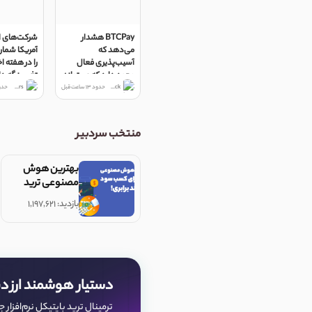
BTCPay هشدار
شرکت‌های ا
می‌دهد که
آمریکا شمار
آسیب‌پذیری فعال
را در هفته ا
وجود دارد که می‌تواند
تغییر نگه 
وجوه را خالی کند
er Hughes
The Block
حدود 13 ساعت قبل
Reuters
حدود 13 سا
منتخب سردبیر
بهترین هوش
مصنوعی ترید
بازدید: ۱,۱۹۷,۶۲۱
دستیار هوشمند ارز د
ترمینال ترید بایتیکل نرم‌افزار ج