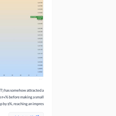
NOT) has somehow attracted a
p 20% before making a small
by 11%, reaching an impres…