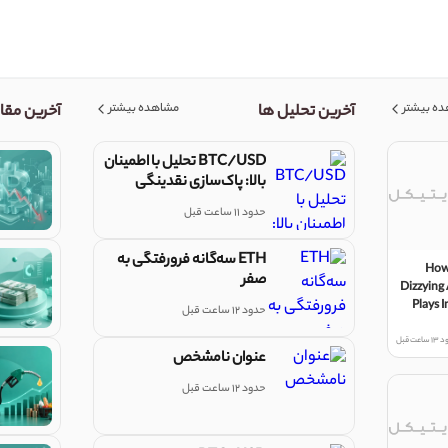
ه بیشتر
مشاهده بیشتر
آخرین تحلیل ها
آخرین مقا
BTC/USD تحلیل با اطمینان
بالا: پاک‌سازی نقدینگی
سمت خرید و فیبوناچی
حدود 11 ساعت قبل
ETH سه‌گانه فرورفتگی به
How
صفر
Dizzying 
Plays I
حدود 12 ساعت قبل
Ba
عت قبل
عنوان نامشخص
حدود 12 ساعت قبل