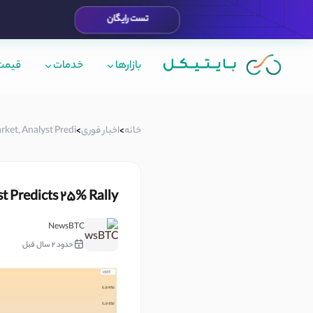
تست رایگان
بازارها
خدمات
قیمت 
خانه
>
اخبار فوری
>
t, Analyst Predi...
t Predicts 25% Rally
NewsBTC
حدود 2 سال قبل