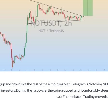
ng up and down like the rest of the altcoin market, Telegram’s Notcoin (
investors.During the last cycle, the coin dropped an uncomfortably stee
1.2% comeback. Trading moved up 