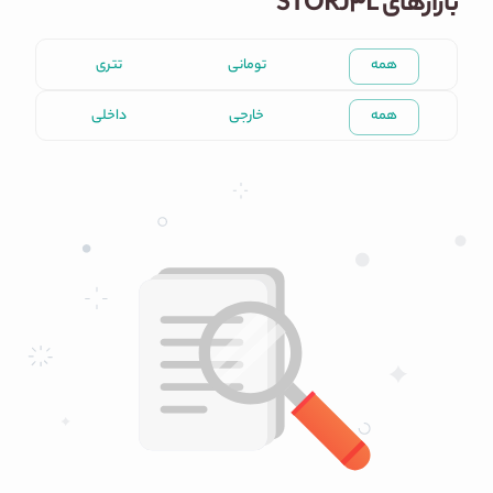
بازارهای STORJ3L
همه
تومانی
تتری
همه
خارجی
داخلی